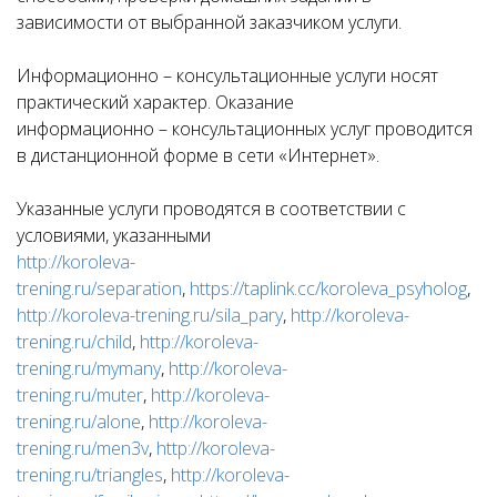
зависимости от выбранной заказчиком услуги.
Информационно – консультационные услуги носят
практический характер. Оказание
информационно – консультационных услуг проводится
в дистанционной форме в сети «Интернет».
Указанные услуги проводятся в соответствии с
условиями, указанными
http://koroleva-
trening.ru/separation
,
https://taplink.cc/koroleva_psyholog
,
http://koroleva-trening.ru/sila_pary
,
http://koroleva-
trening.ru/child
,
http://koroleva-
trening.ru/mymany
,
http://koroleva-
trening.ru/muter
,
http://koroleva-
trening.ru/alone
,
http://koroleva-
trening.ru/men3v
,
http://koroleva-
trening.ru/triangles
,
http://koroleva-