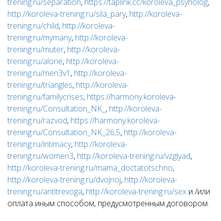
trening.ru/separation
,
https://taplink.cc/koroleva_psyholog
,
http://koroleva-trening.ru/sila_pary
,
http://koroleva-
trening.ru/child
,
http://koroleva-
trening.ru/mymany
,
http://koroleva-
trening.ru/muter
,
http://koroleva-
trening.ru/alone
,
http://koroleva-
trening.ru/men3v1
,
http://koroleva-
trening.ru/triangles
,
http://koroleva-
trening.ru/familycrises
,
https://harmony.koroleva-
trening.ru/Consultation_NK_
,
http://koroleva-
trening.ru/razvod
,
https://harmony.koroleva-
trening.ru/Consultation_NK_26,5
,
http://koroleva-
trening.ru/intimacy
,
http://koroleva-
trening.ru/women3
,
http://koroleva-trening.ru/vzglyad
,
http://koroleva-trening.ru/mama_doctatotschno
,
http://koroleva-trening.ru/dvojnoj
,
http://koroleva-
trening.ru/antitrevoga
,
http://koroleva-trening.ru/sex
и /или
оплата иным способом, предусмотренным договором.