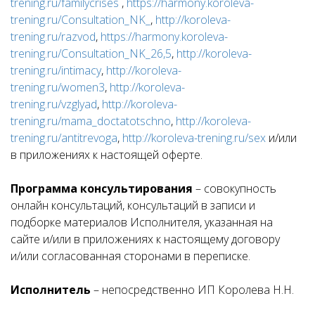
trening.ru/familycrises
,
https://harmony.koroleva-
trening.ru/Consultation_NK_
,
http://koroleva-
trening.ru/razvod
,
https://harmony.koroleva-
trening.ru/Consultation_NK_26,5
,
http://koroleva-
trening.ru/intimacy
,
http://koroleva-
trening.ru/women3
,
http://koroleva-
trening.ru/vzglyad
,
http://koroleva-
trening.ru/mama_doctatotschno
,
http://koroleva-
trening.ru/antitrevoga
,
http://koroleva-trening.ru/sex
и/или
в приложениях к настоящей оферте.
Программа консультирования
– совокупность
онлайн консультаций, консультаций в записи и
подборке материалов Исполнителя, указанная на
сайте и/или в приложениях к настоящему договору
и/или согласованная сторонами в переписке.
Исполнитель
– непосредственно ИП Королева Н.Н.