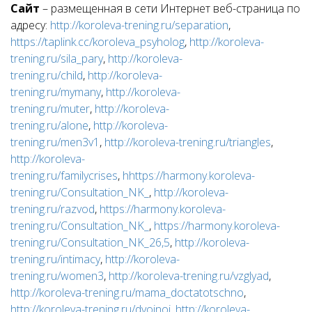
Сайт
– размещенная в сети Интернет веб-страница по
адресу:
http://koroleva-trening.ru/separation
,
https://taplink.cc/koroleva_psyholog
,
http://koroleva-
trening.ru/sila_pary
,
http://koroleva-
trening.ru/child
,
http://koroleva-
trening.ru/mymany
,
http://koroleva-
trening.ru/muter
,
http://koroleva-
trening.ru/alone
,
http://koroleva-
trening.ru/men3v1
,
http://koroleva-trening.ru/triangles
,
http://koroleva-
trening.ru/familycrises
,
hhttps://harmony.koroleva-
trening.ru/Consultation_NK_
,
http://koroleva-
trening.ru/razvod
,
https://harmony.koroleva-
trening.ru/Consultation_NK_
,
https://harmony.koroleva-
trening.ru/Consultation_NK_26,5
,
http://koroleva-
trening.ru/intimacy
,
http://koroleva-
trening.ru/women3
,
http://koroleva-trening.ru/vzglyad
,
http://koroleva-trening.ru/mama_doctatotschno
,
http://koroleva-trening.ru/dvojnoj
,
http://koroleva-